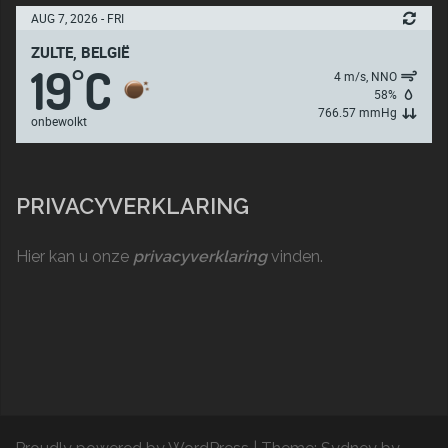
AUG 7, 2026 - FRI
ZULTE, BELGIË
19
C
°
4 m/s, NNO
58%
766.57 mmHg
onbewolkt
PRIVACYVERKLARING
Hier kan u onze
privacyverklaring
vinden.