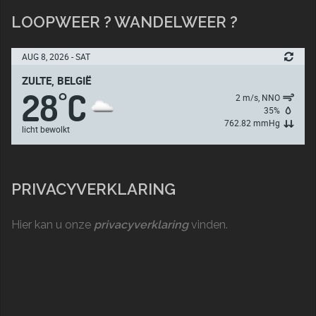
LOOPWEER ? WANDELWEER ?
AUG 8, 2026 - SAT
ZULTE, BELGIË
28
C
°
2 m/s, NNO
35%
762.82 mmHg
licht bewolkt
PRIVACYVERKLARING
Hier kan u onze
privacyverklaring
vinden.