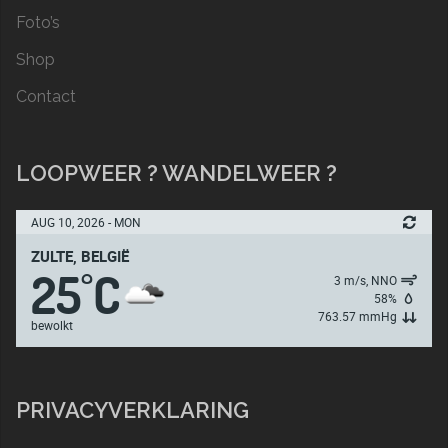
Foto’s
Shop
Contact
LOOPWEER ? WANDELWEER ?
AUG 10, 2026 - MON
ZULTE, BELGIË
25
C
°
3 m/s, NNO
58%
763.57 mmHg
bewolkt
PRIVACYVERKLARING