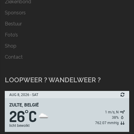
Ziekenbond
Sponsors
Bestuur
Foto’s
Shop
Contact
LOOPWEER ? WANDELWEER ?
AUG 8, 2026 - SAT
ZULTE, BELGIË
26
C
°
1 m/s, N
38%
762.07 mmHg
licht bewolkt